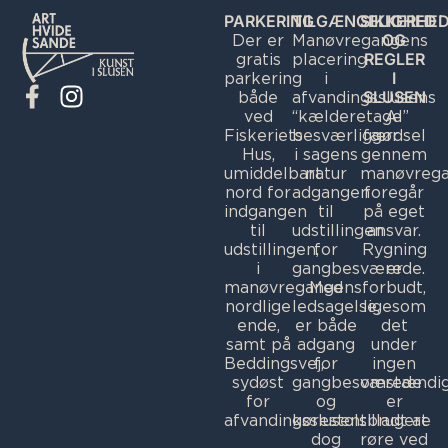
PARKERING
TILGÆNGELIGHED
SIKKERHE
OG
Der er
Manøvregangens
REGLER
gratis
placering
I
parkering
i
I
SLUSEN
både
afvandingsslusens
n
ved
“kælderetage”
Al
Fiskeriets
besværliggør
færdsel
s
Hus,
i sagens
gennem
t
umiddelbart
natur
manøvreg
a
nord for
adgangen
foregår
indgangen
til
på eget
g
til
udstillingen
ansvar.
r
udstillingen,
for
Rygning
a
i
gangbesværede.
er
manøvregangens
Med
forbudt,
m
nordlige
ledsagelse,
ligesom
ende,
er både
det
samt på
adgang
under
Beddingsvej,
for
ingen
sydøst
gangbesværede
omstændi
for
og
er
afvandingsslusen.
kørestolsbrugere
tilladt at
dog
røre ved