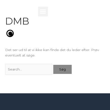
Gå
Søg
til
efter:
indholdet
DMB
Det ser ud til at vi ikke kan finde det du leder efter. Prøv
eventuelt at søge.