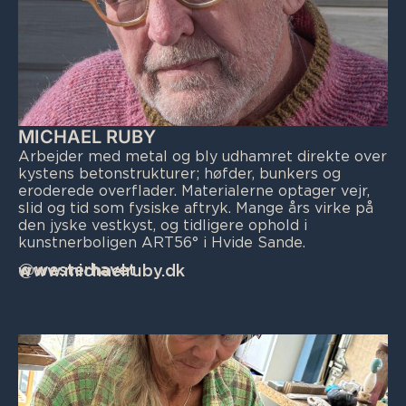
MICHAEL RUBY
Arbejder med metal og bly udhamret direkte over
kystens betonstrukturer; høfder, bunkers og
eroderede overflader. Materialerne optager vejr,
slid og tid som fysiske aftryk. Mange års virke på
den jyske vestkyst, og tidligere ophold i
kunstnerboligen ART56° i Hvide Sande.
@westerhavet
www.michaelruby.dk