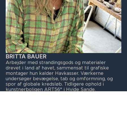
BRITTA BAUER
Arbejder med strandingsgods og materialer
drevet i land af havet, sammensat til grafiske
montager hun kalder Havkasser. Værkerne
undersøger bevægelse, tab og omformning, og
spor af globale kredsløb. Tidligere ophold i
kunstnerboligen ART56° i Hvide Sande.
@brittabauerruby
www.brittabauer.dk